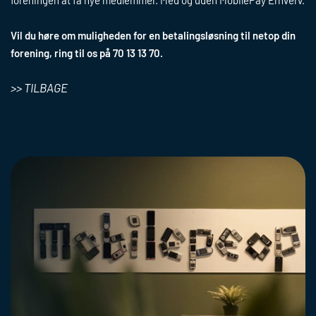
Straksbetaling
foreningen at få nye medlemmer. Med og uden MobilePay Erhverv.
Rate betaling
IVR Betaling
Vil du høre om muligheden for en betalingsløsning til netop din
NemBetaling via e-Boks
forening, ring til os på 70 13 13 70.
>> TILBAGE
X