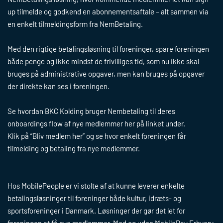
up tilmelde og godkend en abonnementsaftale – alt sammen via
Forside
en enkelt tilmeldingsform fra NemBetaling.
Med den rigtige betalingsløsning til foreninger, spare foreningen
Løsninger
både penge og ikke mindst de frivilliges tid, som nu ikke skal
bruges på administrative opgaver, men kan bruges på opgaver
Nembetaling
Kundecases
der direkte kan ses i foreningen.
eValg
Abonnements­betaling med kort
Nembetaling
Se hvordan BKC Kolding bruger Nembetaling til deres
Om MobilePeople
Dataopsamling
MobilePay
onboardings flow af nye medlemmer her på linket under.
Dataopsamling
Abonnements­betaling med kort
Klik på ”Bliv medlem her” og se hvor enkelt foreningen får
Hvem er vi
Kontakt
MobilePay & ePayments
tilmelding og betaling fra nye medlemmer.
Betalingsservice
Vores partnere
StraksBetaling
Blog
MobilePay
Persondatapolitik
Hos MobilePeople er vi stolte af at kunne leverer enkelte
KontoBetaling
betalingsløsninger til foreninger både kultur, idræts- og
Rate betaling
sportsforeninger i Danmark. Løsninger der gør det let for
Betalingsservice