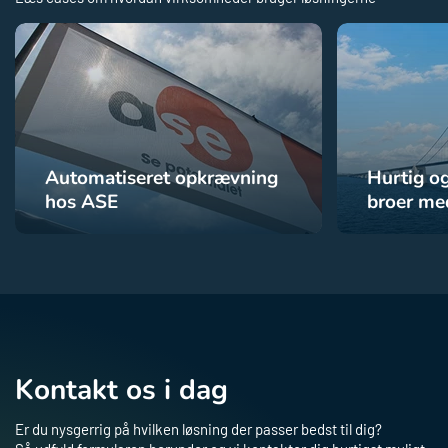
Automatiseret opkrævning
Hurtig og
hos ASE
broer me
Kontakt os i dag
Er du nysgerrig på hvilken løsning der passer bedst til dig?