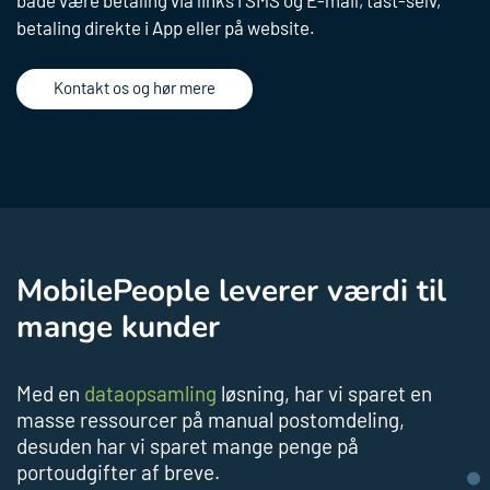
Dataopsamling
MobilePay
Dataopsamling
Abonnements­betaling med kort
betaling direkte i App eller på website.
Hvem er vi
Kontakt
MobilePay & ePayments
Betalingsservice
Vores partnere
Kontakt os og hør mere
StraksBetaling
Blog
MobilePay
Persondatapolitik
KontoBetaling
Rate betaling
Betalingsservice
Straksbetaling
Rate betaling
IVR Betaling
MobilePeople leverer værdi til
NemBetaling via e-Boks
mange kunder
Med en
dataopsamling
løsning, har vi sparet en
masse ressourcer på manual postomdeling,
desuden har vi sparet mange penge på
portoudgifter af breve.