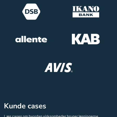
Kunde cases
Læs cases om hvordan virksomheder bruger løsningerne