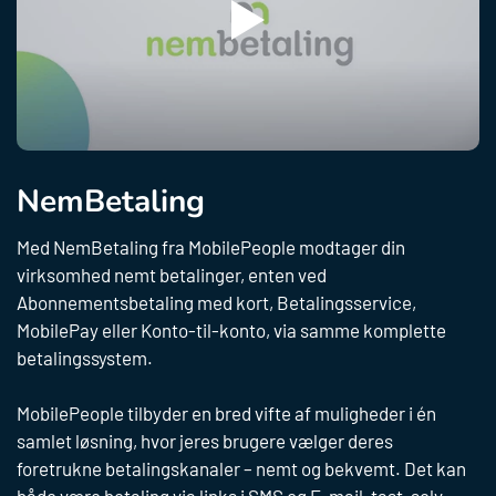
NemBetaling
Med NemBetaling fra MobilePeople modtager din
Forside
virksomhed nemt betalinger, enten ved
Abonnementsbetaling med kort, Betalingsservice,
MobilePay eller Konto-til-konto, via samme komplette
Løsninger
betalingssystem.
Nembetaling
Kundecases
MobilePeople tilbyder en bred vifte af muligheder i én
samlet løsning, hvor jeres brugere vælger deres
eValg
Abonnements­betaling med kort
Nembetaling
foretrukne betalingskanaler – nemt og bekvemt. Det kan
Om MobilePeople
både være betaling via links i SMS og E-mail, tast-selv,