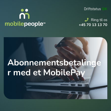
Driftstatus
OK
Ring til os
+45 70 13 13 70
Abonnementsbetalinge
r med et MobilePay