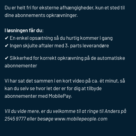
Løsninger
Du er helt fri for eksterne afhængigheder, kun et sted til
dine abonnements opkrævninger.
Nembetaling
Kundecases
I løsningen får du:
eValg
Abonnements­betaling med kort
✔ En enkel opsætning så du hurtig kommer i gang
Nembetaling
Om MobilePeople
✔ Ingen skjulte aftaler med 3. parts leverandøre
Dataopsamling
MobilePay
Dataopsamling
Abonnements­betaling med kort
Hvem er vi
✔ Sikkerhed for korrekt opkrævning på de automatiske
Kontakt
MobilePay & ePayments
abonnementer
Betalingsservice
Vores partnere
StraksBetaling
Blog
MobilePay
Vi har sat det sammen i en kort video på ca. ét minut, så
Persondatapolitik
kan du selv se hvor let der er for dig at tilbyde
KontoBetaling
Rate betaling
abonnementer med MobilePay.
Betalingsservice
Straksbetaling
Vil du vide mere, er du velkomme til at ringe til Anders på
Rate betaling
2545 9777 eller besøge www.mobilepeople.com
IVR Betaling
NemBetaling via e-Boks